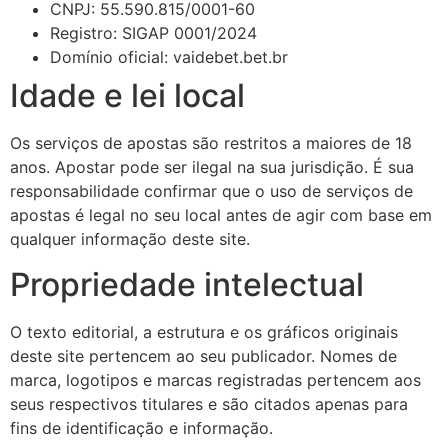
CNPJ: 55.590.815/0001-60
Registro: SIGAP 0001/2024
Domínio oficial: vaidebet.bet.br
Idade e lei local
Os serviços de apostas são restritos a maiores de 18
anos. Apostar pode ser ilegal na sua jurisdição. É sua
responsabilidade confirmar que o uso de serviços de
apostas é legal no seu local antes de agir com base em
qualquer informação deste site.
Propriedade intelectual
O texto editorial, a estrutura e os gráficos originais
deste site pertencem ao seu publicador. Nomes de
marca, logotipos e marcas registradas pertencem aos
seus respectivos titulares e são citados apenas para
fins de identificação e informação.