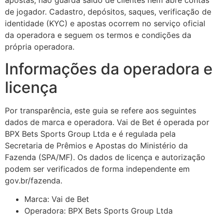
apostas, não guarda saldo de clientes nem abre contas
de jogador. Cadastro, depósitos, saques, verificação de
identidade (KYC) e apostas ocorrem no serviço oficial
da operadora e seguem os termos e condições da
própria operadora.
Informações da operadora e
licença
Por transparência, este guia se refere aos seguintes
dados de marca e operadora. Vai de Bet é operada por
BPX Bets Sports Group Ltda e é regulada pela
Secretaria de Prêmios e Apostas do Ministério da
Fazenda (SPA/MF). Os dados de licença e autorização
podem ser verificados de forma independente em
gov.br/fazenda.
Marca: Vai de Bet
Operadora: BPX Bets Sports Group Ltda