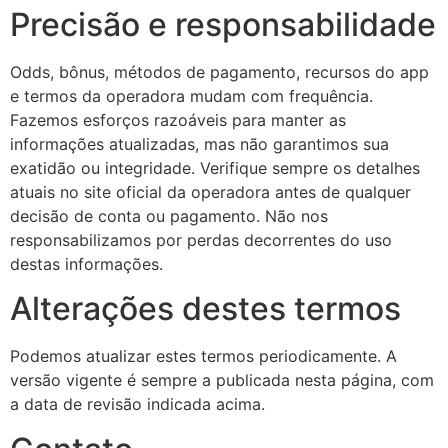
Precisão e responsabilidade
Odds, bônus, métodos de pagamento, recursos do app
e termos da operadora mudam com frequência.
Fazemos esforços razoáveis para manter as
informações atualizadas, mas não garantimos sua
exatidão ou integridade. Verifique sempre os detalhes
atuais no site oficial da operadora antes de qualquer
decisão de conta ou pagamento. Não nos
responsabilizamos por perdas decorrentes do uso
destas informações.
Alterações destes termos
Podemos atualizar estes termos periodicamente. A
versão vigente é sempre a publicada nesta página, com
a data de revisão indicada acima.