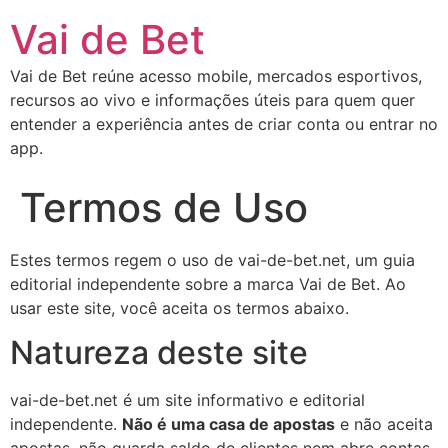
Vai de Bet
Vai de Bet reúne acesso mobile, mercados esportivos,
recursos ao vivo e informações úteis para quem quer
entender a experiência antes de criar conta ou entrar no
app.
Termos de Uso
Estes termos regem o uso de vai-de-bet.net, um guia
editorial independente sobre a marca Vai de Bet. Ao
usar este site, você aceita os termos abaixo.
Natureza deste site
vai-de-bet.net é um site informativo e editorial
independente.
Não é uma casa de apostas
e não aceita